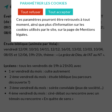
PARAMÉTRER LES COOKIES
👍 Catéchèse & Jeunes
Tout refuser
Tout accepter
Éveil biblique (pendant le culte)
,
école biblique, pré KT et KT
Ces paramètres pourront être retrouvés à tout
(de 10h30 à 15h30) :
dimanche
14/09 ;
12/10
(sauf collégiens)
;
moment, ainsi que plus d'information sur les
09/11 ; 30/11 ;
fête de Noël le
14/12 à 17h ; 11/01/2026 ; 08/02 ;
cookies utilisés par le site, sur la page de
Mentions
08/03 (
saufcollégiens)
; 29/03
(Rameaux)
; 03/05 ; 07/06.
légales.
Étude biblique (animée par Vola) :
vendredi 12/09, 10/10, 14/11, 12/12, 16/01, 13/02, 13/03, 10/04,
08/05 et 12/06, 19h-21h, thème :
« La grâce de Dieu, de l’AT au NT »
.
Lycéens :
tous les vendredis de 19h à 21h30, avec
1 er vendredi du mois : culte autrement
2 ème vendredi du mois : étude biblique (ou parcours
découverte ?)
3 ème vendredi du mois : soirée conviviale (jeux de société…)
4 ème vendredi du mois : ciné-débat ou rencontre avec un
témoin ou rencontre « En quête de sens »