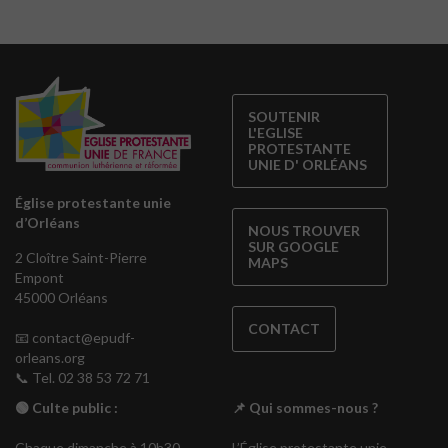
SOUTENIR
L'EGLISE
PROTESTANTE
UNIE D' ORLÉANS
Église protestante unie
d’Orléans
NOUS TROUVER
SUR GOOGLE
2 Cloître Saint-Pierre
MAPS
Empont
45000 Orléans
CONTACT
📧
contact@epudf-
orleans.org
📞 Tel. 02 38 53 72 71
🟢 Culte public :
📌 Qui sommes-nous ?
Chaque dimanche à 10h30
L’Église protestante unie