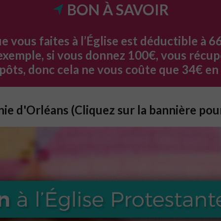
BON À SAVOIR
e vous faites à l’Église est déductible à 6
exemple, si vous donnez 100€, vous récup
pôts, donc cela ne vous coûte que 34€ en 
ie d'Orléans (Cliquez sur la bannière pour