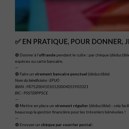
✅ EN PRATIQUE, POUR DONNER, JE
🟢 Donner à l’
offrande
pendant le culte : par chèque (déductible
espèces ou carte bancaire.
—
🟢 Faire un
virement bancaire ponctuel
(déductible)
Nom du bénéficiaire : EPUO
IBAN : FR7520041010120004055Y03321
BIC : PSSTERPPSCE
—
🟢 Mettre en place un
virement régulier
(déductible) : cela facil
beaucoup la gestion financière pour les trésoriers bénévoles !
—
🟢 Envoyer un
chèque par courrier postal
: