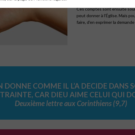
à l’assemblée générale.
Ces comptes sont ensuite soum
peut donner à l’Église. Mais po
faire, d’en exprimer la demande
 DONNE COMME IL L’A DECIDE DANS 
RAINTE, CAR DIEU AIME CELUI QUI DO
Deuxième lettre aux Corinthiens (9,7)