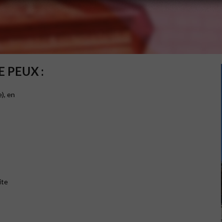
 PEUX :
), en
ite