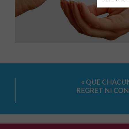
« QUE CHACUN
REGRET NI CONT