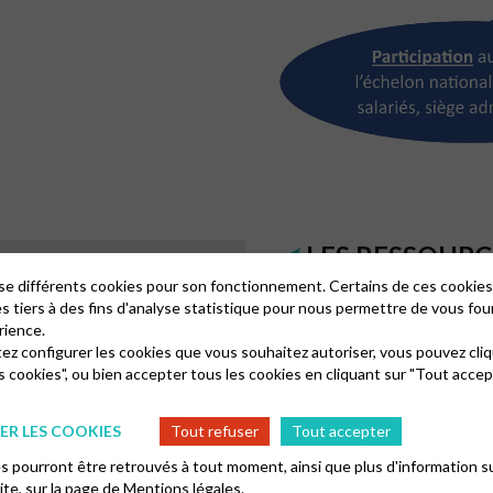
LES RESSOURCES
d’entre nous !
lise différents cookies pour son fonctionnement. Certains de ces cooki
es tiers à des fins d'analyse statistique pour nous permettre de vous fou
rience.
L’Église protestante unie d’Or
tez configurer les cookies que vous souhaitez autoriser, vous pouvez cliq
séparation des Églises et de l’
s cookies", ou bien accepter tous les cookies en cliquant sur "Tout accep
territoriales ne lui versent a
doit donc trouver elle-même 
Seuls les dons de ses membres
R LES COOKIES
Tout refuser
Tout accepter
unie d’Orléans de faire face à s
 pourront être retrouvés à tout moment, ainsi que plus d'information su
Les comptes de l’association c
site, sur la page de
Mentions légales.