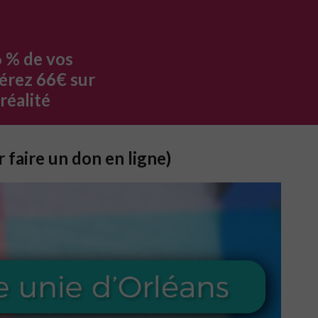
6 % de vos
érez 66€ sur
réalité
 faire un don en ligne)