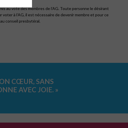
is au vote des membres de l’AG. Toute personne le désirant
ur voter à l’AG, il est nécessaire de devenir membre et pour ce
 au conseil presbytéral.
SON CŒUR, SANS
NNE AVEC JOIE. »