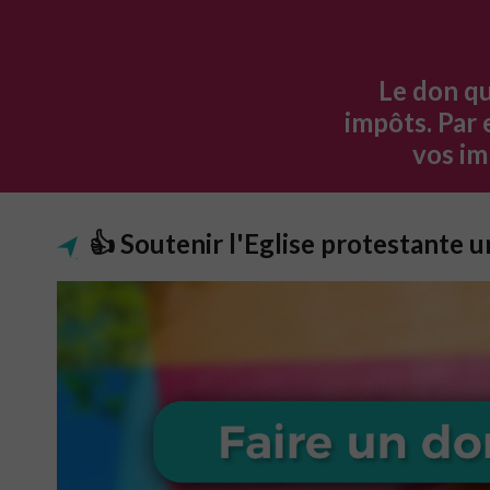
Le don qu
impôts.
Par 
vos im
👍 Soutenir l'Eglise protestante un