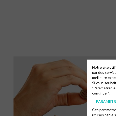
Notre site uti
par des servic
meilleure expé
Si vous souhai
"Paramétrer le
continuer".
PARAMÉTRE
Ces paramètres
utilisés par le 